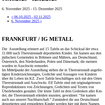
6. November 2025
-
15. Dezember 2025
«
06.10.2025 - 02.11.2025
6. No­vem­ber 2025
»
FRANK­FURT / IG METALL
Die Aus­stel­lung er­in­nert auf 15 Ta­feln an das Schick­sal der et­wa
11.000 nach The­re­si­en­stadt de­por­tier­ten Kin­der. Sie ka­men aus den
jü­di­schen Ge­mein­den in Böh­men und Mäh­ren, aus Deutsch­land,
Ös­ter­reich, den Nie­der­lan­den, Po­len und Dä­ne­mark; die meis­ten
wur­den in Ausch­witz ermordet.
Im Mit­tel­punkt der Aus­stel­lung ste­hen die in The­re­si­en­stadt an­ge­fer­
tig­ten Kin­der­zeich­nun­gen, Ge­dich­te und Aus­sa­gen von Kin­dern
über ihr Le­ben im KZ. Zwei Ta­feln be­schäf­ti­gen sich mit den Or­ten
The­re­si­en­stadt und Ausch­witz. Elf Ta­feln sind mit ori­gi­nal­ge­treu­en
Re­pro­duk­tio­nen von Zeich­nun­gen, Ge­dich­ten und Tex­ten von
Über­le­ben­den ge­stal­tet. Die letz­te Ta­fel ist dem Ge­den­ken al­ler Kin­
der, die The­re­si­en­stadt er­lei­den muss­ten, ge­wid­met: “Sie ka­men
auch aus un­se­rer Nach­bar­schaft.” Zu­min­dest die aus Deutsch­land
de­por­tier­ten und er­mor­de­ten Kin­der wer­den hier mit ih­ren Na­men,