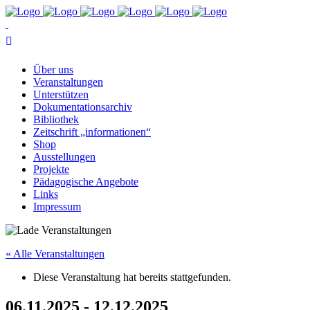
Über uns
Ver­an­stal­tun­gen
Un­ter­stüt­zen
Do­ku­men­ta­ti­ons­ar­chiv
Bi­blio­thek
Zeit­schrift „in­for­ma­tio­nen“
Shop
Aus­stel­lun­gen
Pro­jek­te
Päd­ago­gi­sche Angebote
Links
Im­pres­sum
« Alle Veranstaltungen
Diese Veranstaltung hat bereits stattgefunden.
06.11.2025 - 12.12.2025