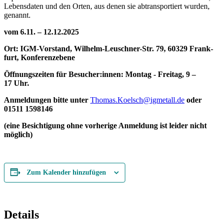
Le­bens­da­ten und den Or­ten, aus de­nen sie ab­trans­por­tiert wur­den,
genannt.
vom 6.11. – 12.12.2025
Ort: IGM-Vor­stand, Wil­helm-Leu­sch­ner-Str. 79, 60329 Frank­
furt, Konferenzebene
Öff­nungs­zei­ten für Besucher:innen: Mon­tag - Frei­tag, 9 –
17 Uhr.
An­mel­dun­gen bit­te un­ter
Thomas.​Koelsch@​igmetall.​de
oder
01511 1598146
(ei­ne Be­sich­ti­gung oh­ne vor­he­ri­ge An­mel­dung ist lei­der nicht
möglich)
Zum Kalender hinzufügen
Details