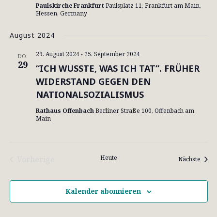
Paulskirche Frankfurt
Paulsplatz 11, Frankfurt am Main,
Hessen, Germany
August 2024
29. August 2024
-
25. September 2024
DO.
29
“ICH WUSS­TE, WAS ICH TAT”. FRÜ­HER
WI­DER­STAND GE­GEN DEN
NATIONALSOZIALISMUS
Rathaus Offenbach
Berliner Straße 100, Offenbach am
Main
Heute
Vorherige
Veran
Nächste
Veranstaltungen
Kalender abonnieren