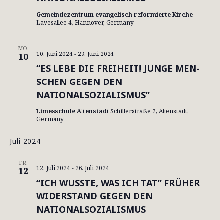
Gemeindezentrum evangelisch reformierte Kirche
Lavesallee 4, Hannover, Germany
MO.
10. Juni 2024
-
28. Juni 2024
10
“ES LE­BE DIE FREI­HEIT! JUN­GE MEN­
SCHEN GE­GEN DEN
NATIONALSOZIALISMUS”
Limesschule Altenstadt
Schillerstraße 2, Altenstadt,
Germany
Juli 2024
FR.
12. Juli 2024
-
26. Juli 2024
12
“ICH WUSS­TE, WAS ICH TAT” FRÜ­HER
WI­DER­STAND GE­GEN DEN
NATIONALSOZIALISMUS