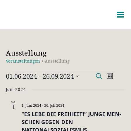
Ausstellung
Veranstaltungen
Ausstellung
VERANSTALTUNGEN
VERAN
VERAN
01.06.2024
 - 
26.09.2024
Suche
Liste
ANSICH
SUCH-
Datum
NAVIGA
Juni 2024
wählen.
UND
SA.
ANSICH
1. Juni 2024
-
20. Juli 2024
1
“ES LE­BE DIE FREI­HEIT!” JUN­GE MEN­
SCHEN GE­GEN DEN
NATIONALSOZIALISMUS