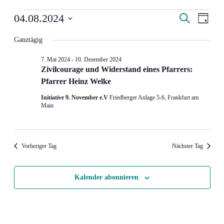
Veranstaltungen
Veranstal
Veran
04.08.2024
Suche
Tag
Ansic
für
Such-
Datum
Navig
wählen.
Ganztägig
4.
und
August
Ansichte
7. Mai 2024
-
10. Dezember 2024
2024
Zi­vil­cou­ra­ge und Wi­der­stand ei­nes Pfar­rers:
Pfar­rer Heinz Welke
Initiative 9. November e.V
Friedberger Anlage 5-6, Frankfurt am
Main
Vorheriger Tag
Nächster Tag
Kalender abonnieren