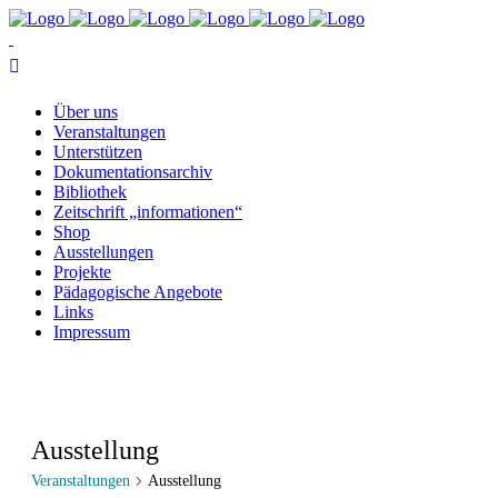
Über uns
Ver­an­stal­tun­gen
Un­ter­stüt­zen
Do­ku­men­ta­ti­ons­ar­chiv
Bi­blio­thek
Zeit­schrift „in­for­ma­tio­nen“
Shop
Aus­stel­lun­gen
Pro­jek­te
Päd­ago­gi­sche Angebote
Links
Im­pres­sum
Ausstellung
Veranstaltungen
Ausstellung