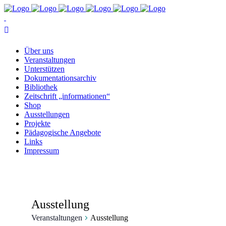
Über uns
Ver­an­stal­tun­gen
Un­ter­stüt­zen
Do­ku­men­ta­ti­ons­ar­chiv
Bi­blio­thek
Zeit­schrift „in­for­ma­tio­nen“
Shop
Aus­stel­lun­gen
Pro­jek­te
Päd­ago­gi­sche Angebote
Links
Im­pres­sum
Ausstellung
Veranstaltungen
Ausstellung