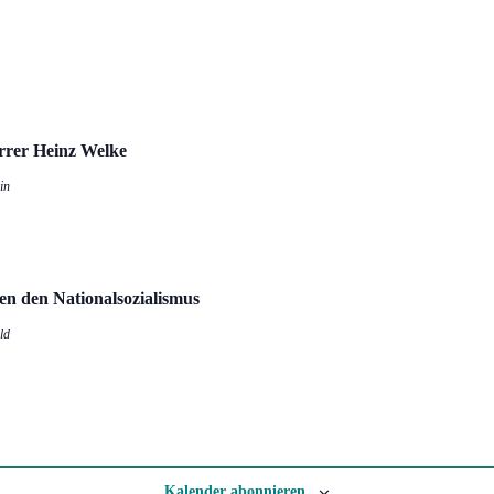
far­rer Heinz Welke
in
­gen den Nationalsozialismus
ld
Kalender abonnieren