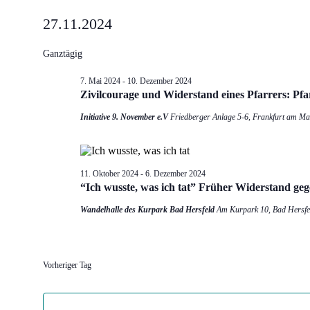
Veranstaltungen
27.11.2024
für
Datum
wählen.
Ganztägig
27.
November
7. Mai 2024
-
10. Dezember 2024
2024
Zi­vil­cou­ra­ge und Wi­der­stand ei­nes Pfar­rers: P
Initiative 9. November e.V
Friedberger Anlage 5-6, Frankfurt am Ma
11. Oktober 2024
-
6. Dezember 2024
“Ich wuss­te, was ich tat” Frü­her Wi­der­stand ge
Wandelhalle des Kurpark Bad Hersfeld
Am Kurpark 10, Bad Hersfe
Vorheriger Tag