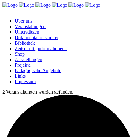
Über uns
Ver­an­stal­tun­gen
Un­ter­stüt­zen
Do­ku­men­ta­ti­ons­ar­chiv
Bi­blio­thek
Zeit­schrift „in­for­ma­tio­nen“
Shop
Aus­stel­lun­gen
Pro­jek­te
Päd­ago­gi­sche Angebote
Links
Im­pres­sum
2 Veranstaltungen wurden gefunden.