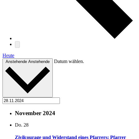
Heute
Datum wählen.
Anstehende
Anstehende
November 2024
Do.
28
Zi­vil­cou­ra­ge und Wi­der­stand ei­nes Pfar­rers: Pfar­rer