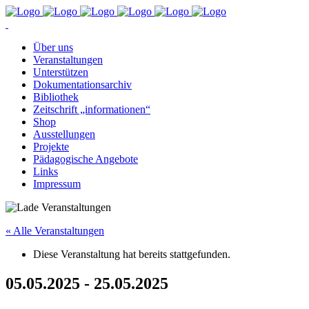
Über uns
Ver­an­stal­tun­gen
Un­ter­stüt­zen
Do­ku­men­ta­ti­ons­ar­chiv
Bi­blio­thek
Zeit­schrift „in­for­ma­tio­nen“
Shop
Aus­stel­lun­gen
Pro­jek­te
Päd­ago­gi­sche Angebote
Links
Im­pres­sum
« Alle Veranstaltungen
Diese Veranstaltung hat bereits stattgefunden.
05.05.2025 - 25.05.2025