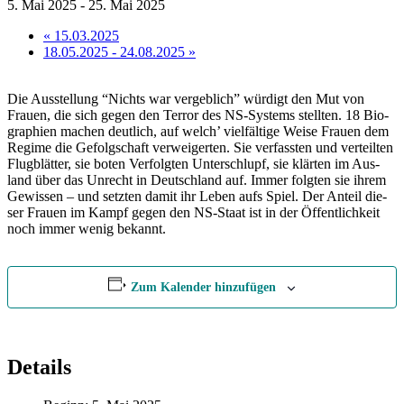
5. Mai 2025
-
25. Mai 2025
«
15.03.2025
18.05.2025 - 24.08.2025
»
Die Aus­stel­lung “Nichts war ver­geb­lich” wür­digt den Mut von
Frau­en, die sich ge­gen den Ter­ror des NS-Sys­tems stell­ten. 18 Bio­
gra­phien ma­chen deut­lich, auf welch’ viel­fäl­ti­ge Wei­se Frau­en dem
Re­gime die Ge­folg­schaft ver­wei­ger­ten. Sie ver­fass­ten und ver­teil­ten
Flug­blät­ter, sie bo­ten Ver­folg­ten Un­ter­schlupf, sie klär­ten im Aus­
land über das Un­recht in Deutsch­land auf. Im­mer folg­ten sie ih­rem
Ge­wis­sen – und setz­ten da­mit ihr Le­ben aufs Spiel. Der An­teil die­
ser Frau­en im Kampf ge­gen den NS-Staat ist in der Öf­fent­lich­keit
noch im­mer we­nig bekannt.
Zum Kalender hinzufügen
Details