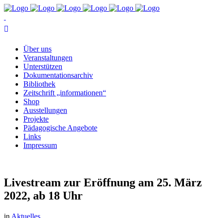
Über uns
Ver­an­stal­tun­gen
Un­ter­stüt­zen
Do­ku­men­ta­ti­ons­ar­chiv
Bi­blio­thek
Zeit­schrift „in­for­ma­tio­nen“
Shop
Aus­stel­lun­gen
Pro­jek­te
Päd­ago­gi­sche Angebote
Links
Im­pres­sum
Live­stream zur Er­öff­nung am 25. März
2022, ab 18 Uhr
in
Aktuelles