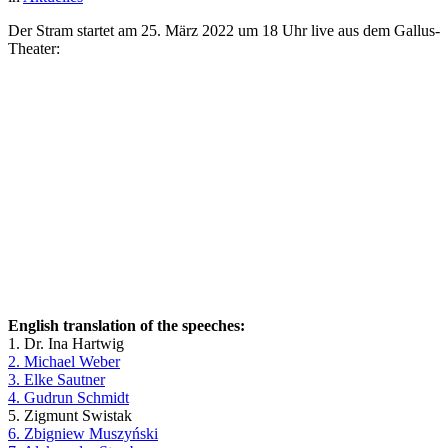
Der Stram star­tet am 25. März 2022 um 18 Uhr live aus dem Gallus-
Theater:
Eng­lish trans­la­ti­on of the speeches:
1. Dr. Ina Hartwig
2. Mi­cha­el Weber
3. El­ke Sautner
4. Gud­run Schmidt
5. Zig­munt Swistak
6. Zbi­gniew Muszyński