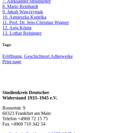
7. Al­ek­san­der Strasburger
8. Ma­rio Reinhardt
9. Ja­kub Wawrzyniak
10. Agnieszka Kudelka
11. Prof. Dr. Jens-Chris­ti­an Wagner
12. An­ja König
13. Lo­thar Reininger
Tags:
Eröffnung
,
Geschichtsort Adlerwerke
Print page
Studienkreis Deutscher
Widerstand 1933–1945 e.V.
Rossertstr. 9
60323 Frankfurt am Main
Telefon +4969 72 15 75
Fax +4969 710 342 54