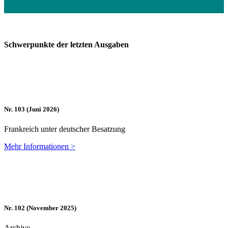
Schwer­punk­te der letz­ten Ausgaben
Nr. 103 (Ju­ni 2026)
Frank­reich un­ter deut­scher Besatzung
Mehr In­for­ma­tio­nen >
Nr. 102 (No­vem­ber 2025)
Ar­chi­ve