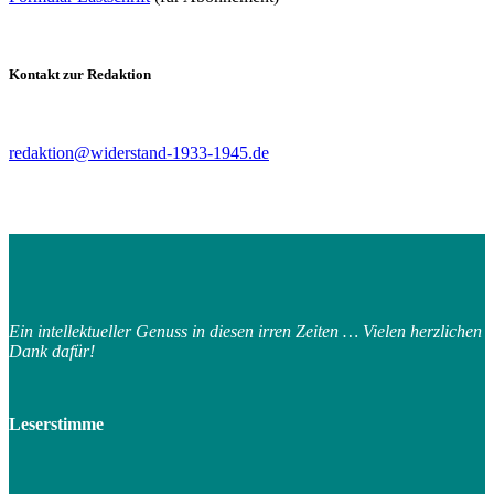
Kon­takt zur Redaktion
redaktion@​widerstand-​1933-​1945.​de
Ein in­tel­lek­tu­el­ler Ge­nuss in die­sen ir­ren Zei­ten … Vie­len herz­li­chen
Dank dafür!
Le­ser­stim­me