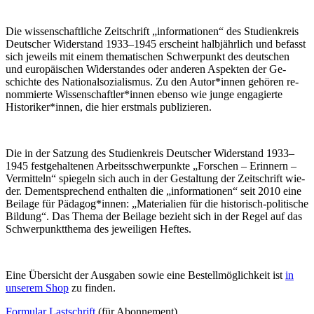
Die wis­sen­schaft­li­che Zeit­schrift „in­for­ma­tio­nen“ des Stu­di­en­kreis
Deut­scher Wi­der­stand 1933–1945 er­scheint halb­jähr­lich und be­fasst
sich je­weils mit ei­nem the­ma­ti­schen Schwer­punkt des deut­schen
und eu­ro­päi­schen Wi­der­stan­des oder an­de­ren Aspek­ten der Ge­
schich­te des Na­tio­nal­so­zia­lis­mus. Zu den Autor*innen ge­hö­ren re­
nom­mier­te Wissenschaftler*innen eben­so wie jun­ge en­ga­gier­te
Historiker*innen, die hier erst­mals publizieren.
Die in der Sat­zung des Stu­di­en­kreis Deut­scher Wi­der­stand 1933–
1945 fest­ge­hal­te­nen Ar­beits­schwer­punk­te „For­schen – Er­in­nern –
Ver­mit­teln“ spie­geln sich auch in der Ge­stal­tung der Zeit­schrift wie­
der. Dem­entspre­chend ent­hal­ten die „in­for­ma­tio­nen“ seit 2010 ei­ne
Bei­la­ge für Pädagog*innen: „Ma­te­ria­li­en für die his­to­risch-po­li­ti­sche
Bil­dung“. Das The­ma der Bei­la­ge be­zieht sich in der Re­gel auf das
Schwer­punkt­the­ma des je­wei­li­gen Heftes.
Ei­ne Über­sicht der Aus­ga­ben so­wie ei­ne Be­stell­mög­lich­keit ist
in
un­se­rem Shop
zu finden.
For­mu­lar Last­schrift
(für Abonnement)