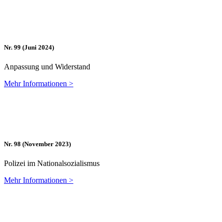
Nr. 99 (Ju­ni 2024)
An­pas­sung und Widerstand
Mehr In­for­ma­tio­nen >
Nr. 98 (No­vem­ber 2023)
Po­li­zei im Nationalsozialismus
Mehr In­for­ma­tio­nen >