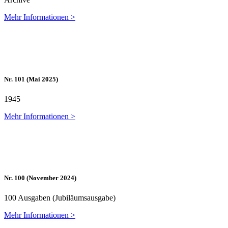
Mehr In­for­ma­tio­nen >
Nr. 101 (Mai 2025)
1945
Mehr In­for­ma­tio­nen >
Nr. 100 (No­vem­ber 2024)
100 Aus­ga­ben (Ju­bi­lä­ums­aus­ga­be)
Mehr In­for­ma­tio­nen >