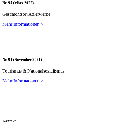
Nr. 95 (März 2022)
Ge­schichts­ort Adlerwerke
Mehr In­for­ma­tio­nen >
Nr. 94 (No­vem­ber 2021)
Tou­ris­mus & Nationalsozialismus
Mehr In­for­ma­tio­nen >
Kontakt