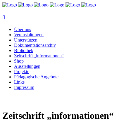
Über uns
Ver­an­stal­tun­gen
Un­ter­stüt­zen
Do­ku­men­ta­ti­ons­ar­chiv
Bi­blio­thek
Zeit­schrift „in­for­ma­tio­nen“
Shop
Aus­stel­lun­gen
Pro­jek­te
Päd­ago­gi­sche Angebote
Links
Im­pres­sum
Zeit­schrift „in­for­ma­tio­nen“