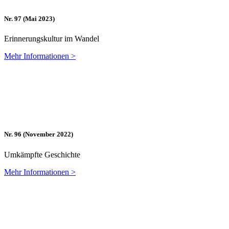
Nr. 97 (Mai 2023)
Er­in­ne­rungs­kul­tur im Wandel
Mehr In­for­ma­tio­nen >
Nr. 96 (No­vem­ber 2022)
Um­kämpf­te Geschichte
Mehr In­for­ma­tio­nen >