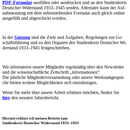
PDF-For­mu­lar
aus­fül­len oder aus­dru­cken und an den Stu­di­en­kreis
Deut­scher Wi­der­stand 1933–1945 sen­den. Al­ter­na­tiv kann der Auf­
nah­me­an­trag mit dem ne­ben­ste­hen­den For­mu­lar auch gleich on­line
aus­ge­füllt und ab­ge­schickt werden.
In der
Sat­zung
sind die Zie­le und Auf­ga­ben, Re­ge­lun­gen zur Ge­
schäfts­füh­rung und zu den Or­ga­nen des Stu­di­en­kreis Deut­scher Wi­
der­stand 1933–1945 festgeschrieben.
Wir in­for­mie­ren un­se­re Mit­glie­der re­gel­mä­ßig über den News­let­ter
und die wis­sen­schaft­li­che Zeit­schrift „in­for­ma­tio­nen“.
Die jähr­li­che Mit­glie­der­ver­samm­lung oder un­se­re Werk­statt­ge­sprä­
che bie­ten wei­te­re Mög­lich­kei­ten sich einzubringen.
Wenn Sie mehr über un­se­re Ar­beit er­fah­ren möch­ten, fin­den Sie
hier
den neus­ten Jahresbericht.
Hier­mit er­klä­re ich mei­nen Bei­tritt zum
Stu­di­en­kreis Deut­scher Wi­der­stand 1933–1945