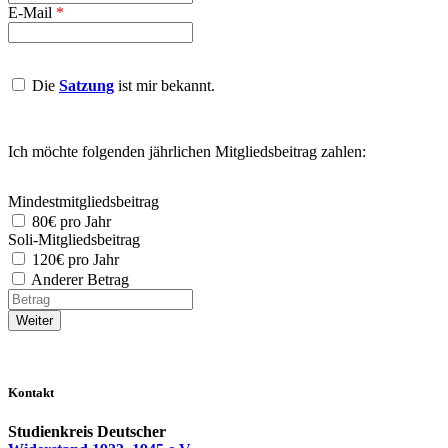
E-Mail
*
Die
Sat­zung
ist mir bekannt.
Ich möch­te fol­gen­den jähr­li­chen Mit­glieds­bei­trag zahlen:
Min­dest­mit­glieds­bei­trag
80€ pro Jahr
So­li-Mit­glieds­bei­trag
120€ pro Jahr
An­
An­de­rer Betrag
de­
Be­
rer
trag
Betrag
Kontakt
Studienkreis Deutscher