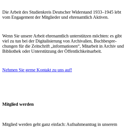
Die Ar­beit des Stu­di­en­kreis Deut­scher Wi­der­stand 1933–1945 lebt
vom En­ga­ge­ment der Mit­glie­der und eh­ren­amt­lich Aktiven.
Wenn Sie un­se­re Ar­beit eh­ren­amt­lich un­ter­stüt­zen möch­ten: es gibt
viel zu tun bei der Di­gi­ta­li­sie­rung von Ar­chi­va­li­en, Buch­be­spre­
chun­gen für die Zeit­schrift „in­for­ma­tio­nen“, Mit­ar­beit in Ar­chiv und
Bi­blio­thek oder Un­ter­stüt­zung der Öffentlichkeitsarbeit.
Neh­men Sie ger­ne Kon­takt zu uns auf!
Mit­glied werden
Mit­glied wer­den geht ganz ein­fach: Auf­nah­me­an­trag in un­se­rem