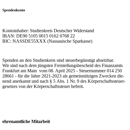
Spen­den­kon­to
Kon­to­in­ha­ber: Stu­di­en­kreis Deut­scher Widerstand
IBAN: DE90 5105 0015 0162 0768 22
BIC: NASSDE55XXX (Nas­saui­sche Sparkasse)
Spen­den an den Stu­di­en­kreis sind steu­er­be­güns­tigt absetzbar.
Wir sind nach dem jüngs­ten Frei­stel­lungs­be­scheid des Fi­nanz­amts
Frank­furt am Main vom 08. April 2025 - Steu­er­num­mer 014 250
28661 - für die Jah­re 2021-2023 als ge­mein­nüt­zi­gen Zwe­cken die­
nend an­er­kannt und nach § 5 Abs. 1 Nr. 9 des Kör­per­schafts­steu­er­
ge­set­zes von der Kör­per­schafts­steu­er befreit.
eh­ren­amt­li­che Mitarbeit