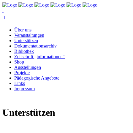
Über uns
Ver­an­stal­tun­gen
Un­ter­stüt­zen
Do­ku­men­ta­ti­ons­ar­chiv
Bi­blio­thek
Zeit­schrift „in­for­ma­tio­nen“
Shop
Aus­stel­lun­gen
Pro­jek­te
Päd­ago­gi­sche Angebote
Links
Im­pres­sum
Un­ter­stüt­zen