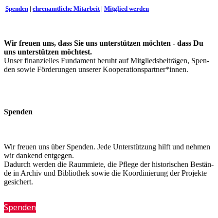
Spen­den
|
eh­ren­amt­li­che Mit­ar­beit
|
Mit­glied werden
Wir freu­en uns, dass Sie uns un­ter­stüt­zen möch­ten - dass Du
uns un­ter­stüt­zen möchtest.
Un­ser fi­nan­zi­el­les Fun­da­ment be­ruht auf Mit­glieds­bei­trä­gen, Spen­
den so­wie För­de­run­gen un­se­rer Kooperationspartner*innen.
Spen­den
Wir freu­en uns über Spen­den. Je­de Un­ter­stüt­zung hilft und neh­men
wir dan­kend entgegen.
Da­durch wer­den die Raum­mie­te, die Pfle­ge der his­to­ri­schen Be­stän­
de in Ar­chiv und Bi­blio­thek so­wie die Ko­or­di­nie­rung der Pro­jek­te
gesichert.
Spen­den