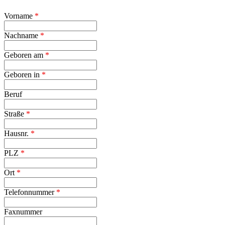
Vor­na­me
*
Nach­na­me
*
Ge­bo­ren am
*
Ge­bo­ren in
*
Be­ruf
Stra­ße
*
Hausnr.
*
PLZ
*
Ort
*
Te­le­fon­num­mer
*
Fax­num­mer