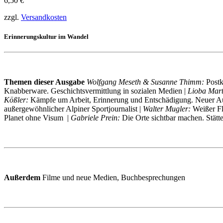
6,50
€
zzgl.
Versandkosten
Erinnerungskultur im Wandel
Themen dieser Ausgabe
Wolfgang Meseth & Susanne Thimm:
Postk
Knabberware. Geschichtsvermittlung in sozialen Medien |
Lioba Mart
Kößler:
Kämpfe um Arbeit, Erinnerung und Entschädigung. Neuer Aus
außergewöhnlicher Alpiner Sportjournalist |
Walter Mugler:
Weißer Fl
Planet ohne Visum |
Gabriele Prein:
Die Orte sichtbar machen. Stät
Außerdem
Filme und neue Medien, Buchbesprechungen