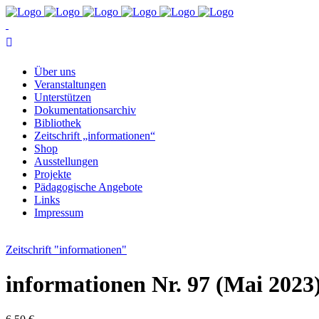
Über uns
Ver­an­stal­tun­gen
Un­ter­stüt­zen
Do­ku­men­ta­ti­ons­ar­chiv
Bi­blio­thek
Zeit­schrift „in­for­ma­tio­nen“
Shop
Aus­stel­lun­gen
Pro­jek­te
Päd­ago­gi­sche Angebote
Links
Im­pres­sum
Zeitschrift "informationen"
in­for­ma­tio­nen Nr. 97 (Mai 2023