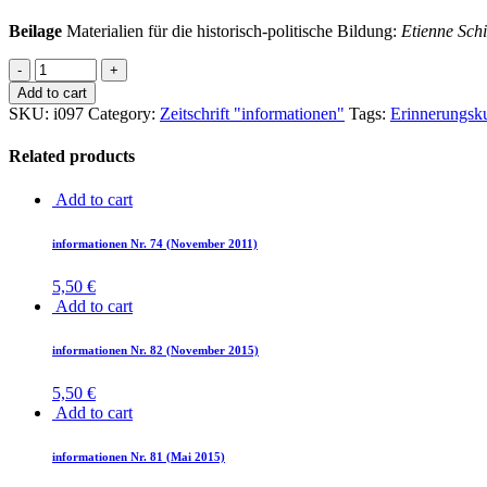
Beilage
Materialien für die historisch-politische Bildung:
Etienne Schi
Add to cart
SKU:
i097
Category:
Zeitschrift "informationen"
Tags:
Erinnerungsku
Related products
Add to cart
in­for­ma­tio­nen Nr. 74 (No­vem­ber 2011)
5,50
€
Add to cart
in­for­ma­tio­nen Nr. 82 (No­vem­ber 2015)
5,50
€
Add to cart
in­for­ma­tio­nen Nr. 81 (Mai 2015)