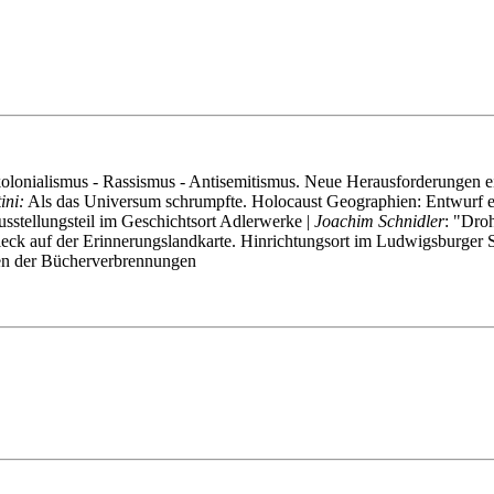
olonialismus - Rassismus - Antisemitismus. Neue Herausforderungen e
ini:
Als das Universum schrumpfte. Holocaust Geographien: Entwurf ei
stellungsteil im Geschichtsort Adlerwerke |
Joachim Schnidler
: "Dro
eck auf der Erinnerungslandkarte. Hinrichtungsort im Ludwigsburger S
ten der Bücherverbrennungen