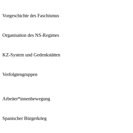
Vor­ge­schich­te des Faschismus
Or­ga­ni­sa­ti­on des NS-Regimes
KZ-Sys­tem und Gedenkstätten
Ver­folg­ten­grup­pen
Arbeiter*innenbewegung
Spa­ni­scher Bürgerkrieg