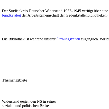
Der Stu­di­en­kreis Deut­scher Wi­der­stand 1933–1945 ver­fügt über ei­ne wis
bund­ka­ta­log
der Ar­beits­ge­mein­schaft der Ge­denk­stät­ten­bi­blio­the­k
Die Bi­blio­thek ist wäh­rend un­se­rer
Öff­nungs­zei­ten
zu­gäng­lich. Wir b
The­men­ge­bie­te
Wi­der­stand ge­gen den NS in seiner
so­zia­len und po­li­ti­schen Breite