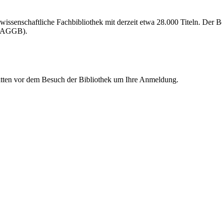
­sen­schaft­li­che Fach­bi­blio­thek mit der­zeit et­wa 28.000 Ti­teln. Der Be
en (AGGB).
it­ten vor dem Be­such der Bi­blio­thek um Ih­re Anmeldung.