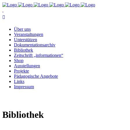
Über uns
Ver­an­stal­tun­gen
Un­ter­stüt­zen
Do­ku­men­ta­ti­ons­ar­chiv
Bi­blio­thek
Zeit­schrift „in­for­ma­tio­nen“
Shop
Aus­stel­lun­gen
Pro­jek­te
Päd­ago­gi­sche Angebote
Links
Im­pres­sum
Bi­blio­thek