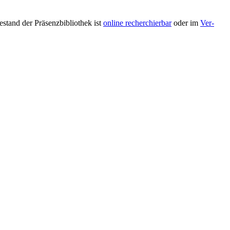
­stand der Prä­senz­bi­blio­thek ist
on­line re­cher­chier­bar
oder im
Ver­