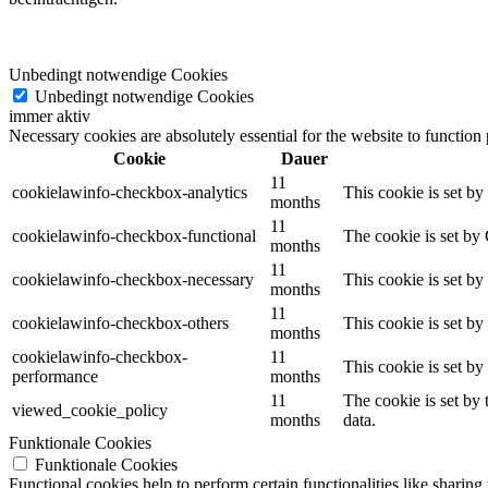
Unbedingt notwendige Cookies
Unbedingt notwendige Cookies
immer aktiv
Necessary cookies are absolutely essential for the website to function
Cookie
Dauer
11
cookielawinfo-checkbox-analytics
This cookie is set b
months
11
cookielawinfo-checkbox-functional
The cookie is set by
months
11
cookielawinfo-checkbox-necessary
This cookie is set b
months
11
cookielawinfo-checkbox-others
This cookie is set b
months
cookielawinfo-checkbox-
11
This cookie is set b
performance
months
11
The cookie is set by
viewed_cookie_policy
months
data.
Funktionale Cookies
Funktionale Cookies
Functional cookies help to perform certain functionalities like sharing 