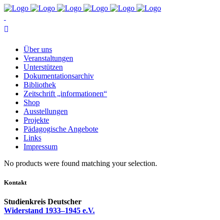
Über uns
Ver­an­stal­tun­gen
Un­ter­stüt­zen
Do­ku­men­ta­ti­ons­ar­chiv
Bi­blio­thek
Zeit­schrift „in­for­ma­tio­nen“
Shop
Aus­stel­lun­gen
Pro­jek­te
Päd­ago­gi­sche Angebote
Links
Im­pres­sum
No pro­ducts we­re found matching your selection.
Kontakt
Studienkreis Deutscher
Widerstand 1933–1945 e.V.