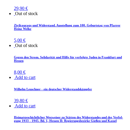
29,90
€
Out of stock
Zi­vil­cou­ra­ge und Wi­der­stand. Aus­stel­lung zum 100. Ge­burts­tag von Pfar­rer
Heinz Welke
5,00
€
Out of stock
Ge­gen den Strom. So­li­da­ri­tät und Hil­fe für ver­folg­te Ju­den in Frank­furt und
Hessen
8,00
€
Add to cart
Wil­helm Leu­sch­ner - ein deut­scher Widerstandskämpfer
39,80
€
Add to cart
Hei­mat­ge­schicht­li­cher Weg­wei­ser zu Stät­ten des Wi­der­stan­des und der Ver­fol­
gung 1933 - 1945. Bd. 1, Hes­sen II: Re­gie­rungs­be­zir­ke Gie­ßen und Kassel