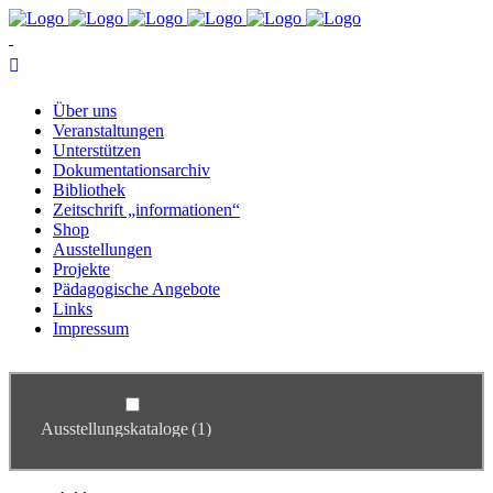
Über uns
Ver­an­stal­tun­gen
Un­ter­stüt­zen
Do­ku­men­ta­ti­ons­ar­chiv
Bi­blio­thek
Zeit­schrift „in­for­ma­tio­nen“
Shop
Aus­stel­lun­gen
Pro­jek­te
Päd­ago­gi­sche Angebote
Links
Im­pres­sum
Ausstellungskataloge
(1)
Studienkreis & Geschichtsort Adlerwerke
(3)