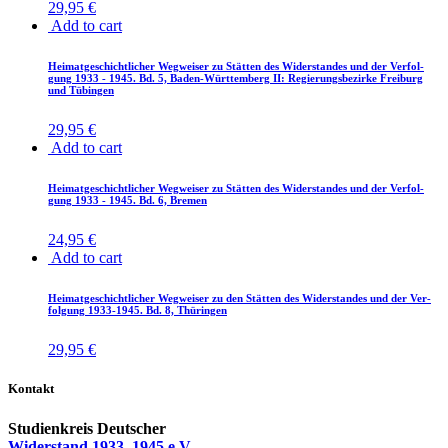
29,95
€
Add to cart
Hei­mat­ge­schicht­li­cher Weg­wei­ser zu Stät­ten des Wi­der­stan­des und der Ver­fol­
gung 1933 - 1945. Bd. 5, Ba­den-Würt­tem­berg II: Re­gie­rungs­be­zir­ke Frei­burg
und Tübingen
29,95
€
Add to cart
Hei­mat­ge­schicht­li­cher Weg­wei­ser zu Stät­ten des Wi­der­stan­des und der Ver­fol­
gung 1933 - 1945. Bd. 6, Bremen
24,95
€
Add to cart
Hei­mat­ge­schicht­li­cher Weg­wei­ser zu den Stät­ten des Wi­der­stan­des und der Ver­
fol­gung 1933-1945. Bd. 8, Thüringen
29,95
€
Kontakt
Studienkreis Deutscher
Widerstand 1933–1945 e.V.