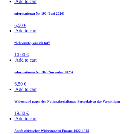
Add to cart
Wegweiser
(4)
Weitere Publikationen
(4)
in­for­ma­tio­nen Nr. 103 (Ju­ni 2026)
6,50
€
Zeitschrift "informationen"
(2)
Add to cart
“Ich wuss­te, was ich tat”
10,00
€
Add to cart
in­for­ma­tio­nen Nr. 102 (No­vem­ber 2025)
6,50
€
Add to cart
Wi­der­stand ge­gen den Na­tio­nal­so­zia­lis­mus. Per­spek­ti­ven der Vermittlung
19,80
€
Add to cart
An­ti­fa­schis­ti­scher Wi­der­stand in Eu­ro­pa 1922-1945