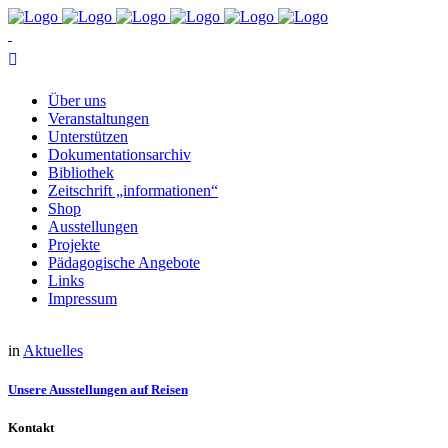
Über uns
Ver­an­stal­tun­gen
Un­ter­stüt­zen
Do­ku­men­ta­ti­ons­ar­chiv
Bi­blio­thek
Zeit­schrift „in­for­ma­tio­nen“
Shop
Aus­stel­lun­gen
Pro­jek­te
Päd­ago­gi­sche Angebote
Links
Im­pres­sum
in
Aktuelles
Un­se­re Aus­stel­lun­gen auf Reisen
Kontakt