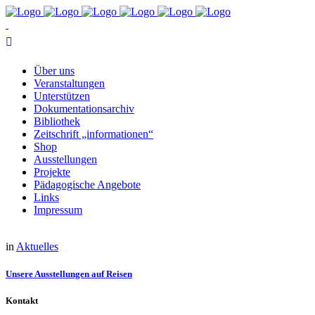
Über uns
Ver­an­stal­tun­gen
Un­ter­stüt­zen
Do­ku­men­ta­ti­ons­ar­chiv
Bi­blio­thek
Zeit­schrift „in­for­ma­tio­nen“
Shop
Aus­stel­lun­gen
Pro­jek­te
Päd­ago­gi­sche Angebote
Links
Im­pres­sum
in
Aktuelles
Un­se­re Aus­stel­lun­gen auf Reisen
Kontakt