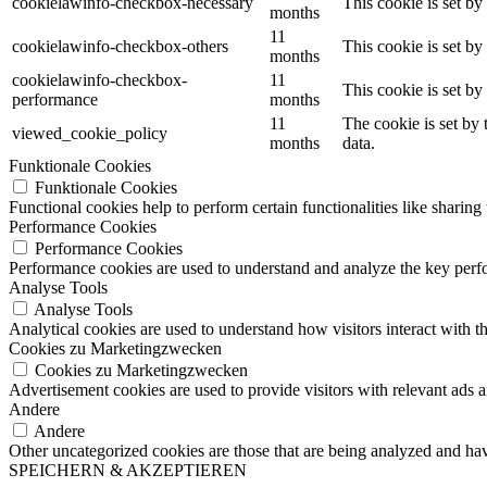
cookielawinfo-checkbox-necessary
This cookie is set b
months
11
cookielawinfo-checkbox-others
This cookie is set b
months
cookielawinfo-checkbox-
11
This cookie is set b
performance
months
11
The cookie is set by
viewed_cookie_policy
months
data.
Funktionale Cookies
Funktionale Cookies
Functional cookies help to perform certain functionalities like sharing 
Performance Cookies
Performance Cookies
Performance cookies are used to understand and analyze the key perfor
Analyse Tools
Analyse Tools
Analytical cookies are used to understand how visitors interact with th
Cookies zu Marketingzwecken
Cookies zu Marketingzwecken
Advertisement cookies are used to provide visitors with relevant ads 
Andere
Andere
Other uncategorized cookies are those that are being analyzed and have
SPEICHERN & AKZEPTIEREN