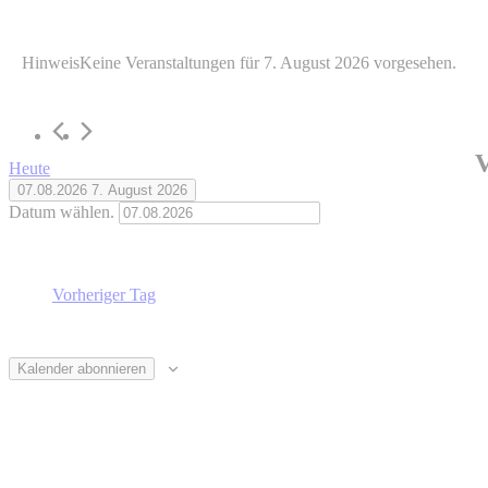
Veranstaltungen
Hinweis
Keine Veranstaltungen für 7. August 2026 vorgesehen.
für
7.
August
2026
V
Heute
07.08.2026
7. August 2026
Datum wählen.
Vorheriger Tag
Kalender abonnieren