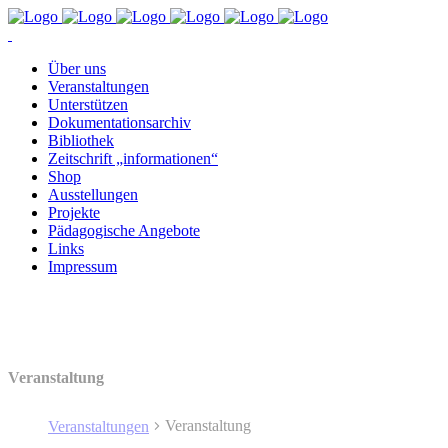
Über uns
Ver­an­stal­tun­gen
Un­ter­stüt­zen
Do­ku­men­ta­ti­ons­ar­chiv
Bi­blio­thek
Zeit­schrift „in­for­ma­tio­nen“
Shop
Aus­stel­lun­gen
Pro­jek­te
Päd­ago­gi­sche Angebote
Links
Im­pres­sum
Veranstaltung
Veranstaltung
Veranstaltungen