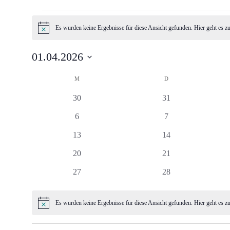
Veranstaltungen
Es wurden keine Ergebnisse für diese Ansicht gefunden. Hier geht es z
Hinweis
01.04.2026
Datum
Kalender
wählen.
M
MONTAG
D
DIENSTAG
von
0
0
30
31
Veranstaltungen
Veranstaltungen
Veranstaltungen
0
0
6
7
Veranstaltungen
Veranstaltungen
0
0
13
14
Veranstaltungen
Veranstaltungen
0
0
20
21
Veranstaltungen
Veranstaltungen
0
0
27
28
Veranstaltungen
Veranstaltungen
Es wurden keine Ergebnisse für diese Ansicht gefunden. Hier geht es z
Hinweis