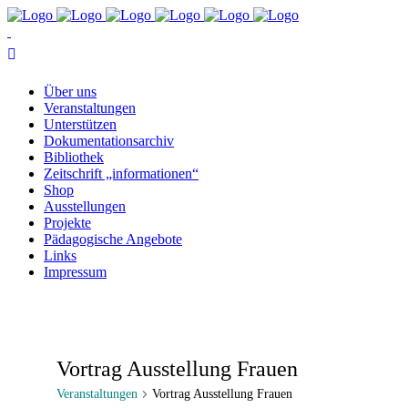
Über uns
Ver­an­stal­tun­gen
Un­ter­stüt­zen
Do­ku­men­ta­ti­ons­ar­chiv
Bi­blio­thek
Zeit­schrift „in­for­ma­tio­nen“
Shop
Aus­stel­lun­gen
Pro­jek­te
Päd­ago­gi­sche Angebote
Links
Im­pres­sum
Vortrag Ausstellung Frauen
Veranstaltungen
Vortrag Ausstellung Frauen