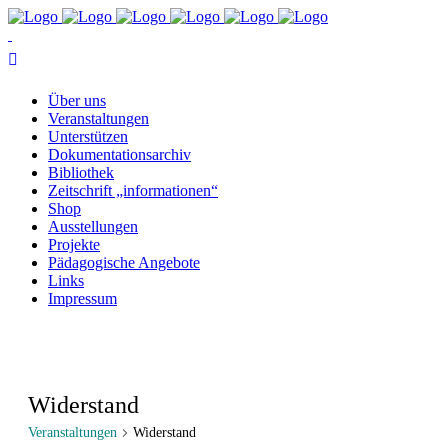
Über uns
Ver­an­stal­tun­gen
Un­ter­stüt­zen
Do­ku­men­ta­ti­ons­ar­chiv
Bi­blio­thek
Zeit­schrift „in­for­ma­tio­nen“
Shop
Aus­stel­lun­gen
Pro­jek­te
Päd­ago­gi­sche Angebote
Links
Im­pres­sum
Widerstand
Veranstaltungen
Widerstand