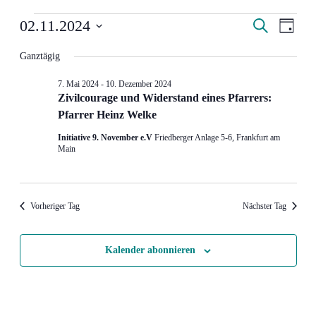
Veranstaltungen
Veranstal
Veran
02.11.2024
Suche
Tag
Ansic
für
Such-
Datum
Navig
wählen.
Ganztägig
2.
und
November
Ansichte
7. Mai 2024
-
10. Dezember 2024
2024
Zi­vil­cou­ra­ge und Wi­der­stand ei­nes Pfar­rers:
Pfar­rer Heinz Welke
Initiative 9. November e.V
Friedberger Anlage 5-6, Frankfurt am
Main
Vorheriger Tag
Nächster Tag
Kalender abonnieren