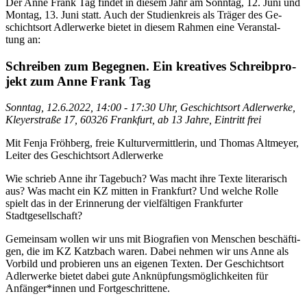
Der An­ne Frank Tag fin­det in die­sem Jahr am Sonn­tag, 12. Ju­ni und
Mon­tag, 13. Ju­ni statt. Auch der Stu­di­en­kreis als Trä­ger des Ge­
schichts­ort Ad­ler­wer­ke bie­tet in die­sem Rah­men ei­ne Ver­an­stal­
tung an:
Schrei­ben zum Be­geg­nen. Ein krea­ti­ves Schreib­pro­
jekt zum An­ne Frank Tag
Sonn­tag, 12.6.2022, 14:00 - 17:30 Uhr, Ge­schichts­ort Ad­ler­wer­ke,
Kley­er­stra­ße 17, 60326 Frank­furt, ab 13 Jah­re, Ein­tritt frei
Mit Fen­ja Fröh­berg, freie Kul­tur­ver­mitt­le­rin, und Tho­mas Alt­mey­er,
Lei­ter des Ge­schichts­ort Adlerwerke
Wie schrieb An­ne ihr Ta­ge­buch? Was macht ih­re Tex­te li­te­ra­risch
aus? Was macht ein KZ mit­ten in Frank­furt? Und wel­che Rol­le
spielt das in der Er­in­ne­rung der viel­fäl­ti­gen Frank­fur­ter
Stadtgesellschaft?
Ge­mein­sam wol­len wir uns mit Bio­gra­fien von Men­schen be­schäf­ti­
gen, die im KZ Katz­bach wa­ren. Da­bei neh­men wir uns An­ne als
Vor­bild und pro­bie­ren uns an ei­ge­nen Tex­ten. Der Ge­schichts­ort
Ad­ler­wer­ke bie­tet da­bei gu­te An­knüp­fungs­mög­lich­kei­ten für
Anfänger*innen und Fortgeschrittene.