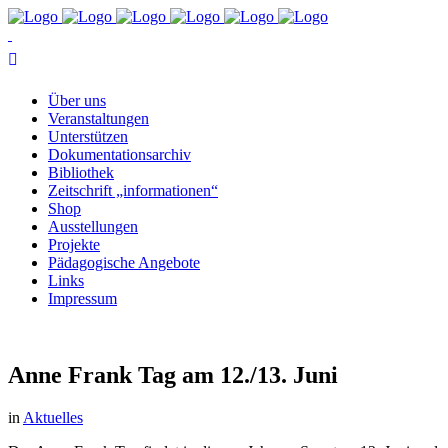
Über uns
Ver­an­stal­tun­gen
Un­ter­stüt­zen
Do­ku­men­ta­ti­ons­ar­chiv
Bi­blio­thek
Zeit­schrift „in­for­ma­tio­nen“
Shop
Aus­stel­lun­gen
Pro­jek­te
Päd­ago­gi­sche Angebote
Links
Im­pres­sum
An­ne Frank Tag am 12./13. Juni
in
Aktuelles