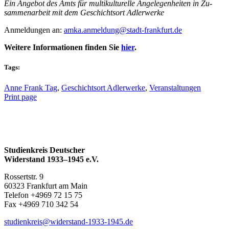
Ein An­ge­bot des Amts für mul­ti­kul­tu­rel­le An­ge­le­gen­hei­ten in Zu­
sam­men­ar­beit mit dem Ge­schichts­ort Adlerwerke
An­mel­dun­gen an:
amka.​anmeldung@​stadt-​frankfurt.​de
Wei­te­re In­for­ma­tio­nen fin­den Sie
hier
.
Tags:
Anne Frank Tag
,
Geschichtsort Adlerwerke
,
Veranstaltungen
Print page
Studienkreis Deutscher
Widerstand 1933–1945 e.V.
Rossertstr. 9
60323 Frankfurt am Main
Telefon +4969 72 15 75
Fax +4969 710 342 54
studienkreis@widerstand-1933-1945.de