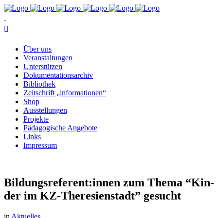
Über uns
Ver­an­stal­tun­gen
Un­ter­stüt­zen
Do­ku­men­ta­ti­ons­ar­chiv
Bi­blio­thek
Zeit­schrift „in­for­ma­tio­nen“
Shop
Aus­stel­lun­gen
Pro­jek­te
Päd­ago­gi­sche Angebote
Links
Im­pres­sum
Bildungsreferent:innen zum The­ma “Kin­
der im KZ-The­re­si­en­stadt” gesucht
in
Aktuelles