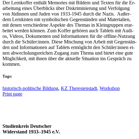
Der Lern­kof­fer ent­hält Me­mo­ries mit Bil­dern und Tex­ten für die Er­
ar­bei­tung ei­nes Über­blicks über Dis­kri­mi­nie­rung und Ver­fol­gung
von Jü­din­nen und Ju­den von 1933-1945 durch die Na­zis. Au­ßer­
dem Lern­kis­ten mit sym­bo­li­schen Ge­gen­stän­den und Ma­te­ria­li­en,
mit de­nen ver­schie­de­ne Aspek­te des The­mas in Klein­grup­pen er­ar­
bei­tet wer­den kön­nen. Zum Kof­fer ge­hö­ren auch Ta­blets mit Au­di­
os, Vi­de­os, Do­ku­men­ten und In­for­ma­tio­nen für die off­line-Nut­zung
durch die Schüler:innen. Die­se Mi­schung von Ar­beit mit Ge­gen­stän­
den und In­for­ma­tio­nen auf Ta­blets er­mög­licht den Schüler:innen ei­
nen ab­wechs­lungs­rei­chen Zu­gang zum The­ma und bie­tet ei­ne gu­te
Mög­lich­keit, mit ih­nen über die ak­tu­el­le Si­tua­ti­on ins Ge­spräch zu
kommen.
Tags:
historisch-politische Bildung
,
KZ Theresienstadt
,
Workshop
Print page
Studienkreis Deutscher
Widerstand 1933–1945 e.V.