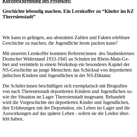
Kurz­be­schrei­bung des Projektes:
Ge­schich­te le­ben­dig ma­chen. Ein Lern­kof­fer zu “Kin­der im KZ
Theresienstadt”
Wie kann es ge­lin­gen, aus abs­trak­ten Zah­len und Fak­ten er­leb­ba­re
Ge­schich­te zu ma­chen, die Ju­gend­li­che heu­te pa­cken kann?
Mit un­se­rem Lern­kof­fer kom­men Referent:innen des Stu­di­en­krei­ses
Deut­scher Wi­der­stand 1933-1945 an Schu­len im Rhein-Main-Ge­
biet und ver­mit­teln in ei­nem Work­shop ein be­son­de­res Ka­pi­tel der
NS-Ge­schich­te an jun­ge Men­schen: das Schick­sal von de­por­tier­ten
jü­di­schen Kin­dern und Ju­gend­li­chen in der NS-Diktatur.
Die Schüler:innen be­schäf­ti­gen sich ex­em­pla­risch mit Bio­gra­fien
von nach The­re­si­en­stadt de­por­tier­ten Kin­dern und Ju­gend­li­chen so­
wie der Si­tua­ti­on im La­ger The­re­si­en­stadt ins­ge­samt. Be­han­delt
wird die Vor­ge­schich­te der de­por­tier­ten Kin­der und Ju­gend­li­chen,
ih­re Er­fah­run­gen mit der De­por­ta­ti­on, ein Le­ben im La­ger und die
Aus­wir­kun­gen auf das spä­te­re Le­ben - so­fern sie die Lei­den über­
lebt haben.