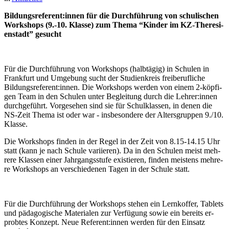
Bildungsreferent:innen für die Durch­füh­rung von schu­li­schen
Work­shops (9.-10. Klas­se) zum The­ma “Kin­der im KZ-The­re­si­
en­stadt” gesucht
Für die Durch­füh­rung von Work­shops (halb­tä­gig) in Schu­len in
Frank­furt und Um­ge­bung sucht der Stu­di­en­kreis frei­be­ruf­li­che
Bildungsreferent:innen. Die Work­shops wer­den von ei­nem 2-köp­fi­
gen Team in den Schu­len un­ter Be­glei­tung durch die Lehrer:innen
durch­ge­führt. Vor­ge­se­hen sind sie für Schul­klas­sen, in de­nen die
NS-Zeit The­ma ist oder war - ins­be­son­de­re der Al­ters­grup­pen 9./10.
Klasse.
Die Work­shops fin­den in der Re­gel in der Zeit von 8.15-14.15 Uhr
statt (kann je nach Schu­le va­ri­ie­ren). Da in den Schu­len meist meh­
re­re Klas­sen ei­ner Jahr­gangs­stu­fe exis­tie­ren, fin­den meis­tens meh­re­
re Work­shops an ver­schie­de­nen Ta­gen in der Schu­le statt.
Für die Durch­füh­rung der Work­shops ste­hen ein Lern­kof­fer, Ta­blets
und päd­ago­gi­sche Ma­te­ria­len zur Ver­fü­gung so­wie ein be­reits er­
prob­tes Kon­zept. Neue Referent:innen wer­den für den Ein­satz