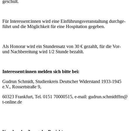
geschult.
Für Interessent:innen wird ei­ne Ein­füh­rungs­ver­an­stal­tung durch­ge­
führt und die Mög­lich­keit für ei­ne Hos­pi­ta­ti­on gegeben.
Als Ho­no­rar wird ein Stun­den­satz von 30 € ge­zahlt, für die Vor-
und Nach­be­rei­tung wird 1/2 Stun­de bezahlt.
Interessent:innen mel­den sich bit­te bei:
Gud­run Schmidt, Stu­di­en­kreis Deut­scher Wi­der­stand 1933-1945
e.V., Ros­sert­stra­ße 9,
60323 Frank­furt, Tel. 0151 70000515, e-mail: gudrun.​schmidtffm@​
t-​online.​de