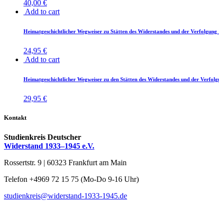
40,00
€
Add to cart
Hei­mat­ge­schicht­li­cher Weg­wei­ser zu Stät­ten des Wi­der­stan­des und der Ver­fol­g
24,95
€
Add to cart
Hei­mat­ge­schicht­li­cher Weg­wei­ser zu den Stät­ten des Wi­der­stan­des und der Ver­f
29,95
€
Kontakt
Studienkreis Deutscher
Widerstand 1933–1945 e.V.
Rossertstr. 9 | 60323 Frankfurt am Main
Telefon +4969 72 15 75 (Mo-Do 9-16 Uhr)
studienkreis@widerstand-1933-1945.de