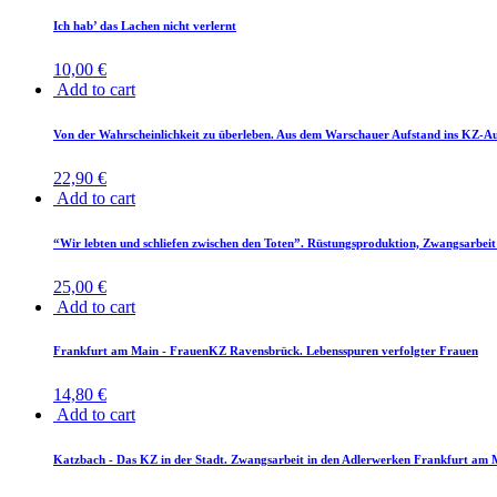
Ich hab’ das La­chen nicht verlernt
10,00
€
Add to cart
Von der Wahr­schein­lich­keit zu über­le­ben. Aus dem War­schau­er Auf­stand ins KZ-Au
22,90
€
Add to cart
“Wir leb­ten und schlie­fen zwi­schen den To­ten”. Rüs­tungs­pro­duk­ti­on, Zwangs­ar­be
25,00
€
Add to cart
Frank­furt am Main - Frau­enKZ Ra­vens­brück. Le­bens­spu­ren ver­folg­ter Frauen
14,80
€
Add to cart
Katz­bach - Das KZ in der Stadt. Zwangs­ar­beit in den Ad­ler­wer­ken Frank­furt am