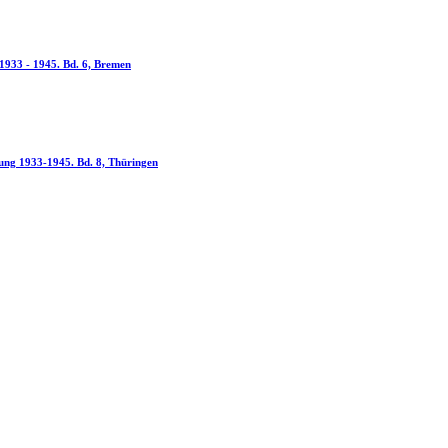
ung 1933 - 1945. Bd. 6, Bremen
ol­gung 1933-1945. Bd. 8, Thüringen