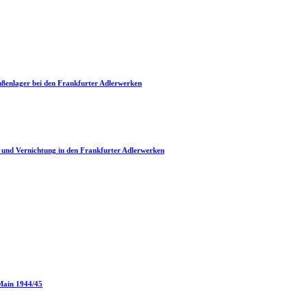
­ßen­la­ger bei den Frank­fur­ter Adlerwerken
it und Ver­nich­tung in den Frank­fur­ter Adlerwerken
 Main 1944/45