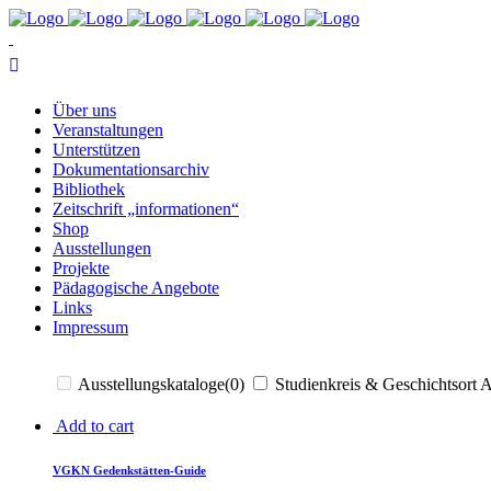
Über uns
Ver­an­stal­tun­gen
Un­ter­stüt­zen
Do­ku­men­ta­ti­ons­ar­chiv
Bi­blio­thek
Zeit­schrift „in­for­ma­tio­nen“
Shop
Aus­stel­lun­gen
Pro­jek­te
Päd­ago­gi­sche Angebote
Links
Im­pres­sum
Ausstellungskataloge
(0)
Studienkreis & Geschichtsort 
Add to cart
VGKN Ge­denk­stät­ten-Gui­de