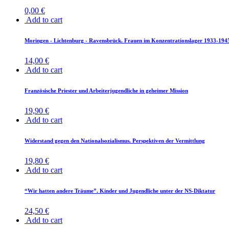
0,00
€
Add to cart
Mo­r­in­gen - Lich­ten­burg - Ra­vens­brück. Frau­en im Kon­zen­tra­ti­ons­la­ger 1933-19
14,00
€
Add to cart
Fran­zö­si­sche Pries­ter und Ar­bei­ter­ju­gend­li­che in ge­hei­mer Mission
19,90
€
Add to cart
Wi­der­stand ge­gen den Na­tio­nal­so­zia­lis­mus. Per­spek­ti­ven der Vermittlung
19,80
€
Add to cart
“Wir hat­ten an­de­re Träu­me”. Kin­der und Ju­gend­li­che un­ter der NS-Diktatur
24,50
€
Add to cart