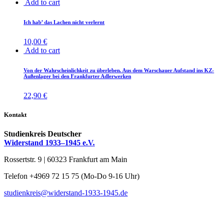
Add to cart
Wegweiser
(0)
Weitere Publikationen
(0)
Ich hab’ das La­chen nicht verlernt
10,00
€
Zeitschrift "informationen"
(0)
Add to cart
Von der Wahr­schein­lich­keit zu über­le­ben. Aus dem War­schau­er Auf­stand ins KZ-
Au­ßen­la­ger bei den Frank­fur­ter Adlerwerken
22,90
€
Kontakt
Studienkreis Deutscher
Widerstand 1933–1945 e.V.
Rossertstr. 9 | 60323 Frankfurt am Main
Telefon +4969 72 15 75 (Mo-Do 9-16 Uhr)
studienkreis@widerstand-1933-1945.de