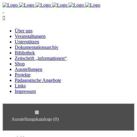
Über uns
Ver­an­stal­tun­gen
Un­ter­stüt­zen
Do­ku­men­ta­ti­ons­ar­chiv
Bi­blio­thek
Zeit­schrift „in­for­ma­tio­nen“
Shop
Aus­stel­lun­gen
Pro­jek­te
Päd­ago­gi­sche Angebote
Links
Im­pres­sum
Ausstellungskataloge
(0)
Studienkreis & Geschichtsort Adlerwerke
(2)