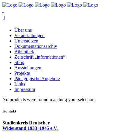
Über uns
Ver­an­stal­tun­gen
Un­ter­stüt­zen
Do­ku­men­ta­ti­ons­ar­chiv
Bi­blio­thek
Zeit­schrift „in­for­ma­tio­nen“
Shop
Aus­stel­lun­gen
Pro­jek­te
Päd­ago­gi­sche Angebote
Links
Im­pres­sum
No pro­ducts we­re found matching your selection.
Kontakt
Studienkreis Deutscher
Widerstand 1933–1945 e.V.