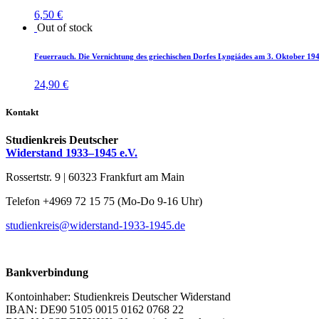
6,50
€
Out of stock
Feu­er­rauch. Die Ver­nich­tung des grie­chi­schen Dor­fes Lyn­giá­des am 3. Ok­to­ber 19
24,90
€
Kontakt
Studienkreis Deutscher
Widerstand 1933–1945 e.V.
Rossertstr. 9 | 60323 Frankfurt am Main
Telefon +4969 72 15 75 (Mo-Do 9-16 Uhr)
studienkreis@widerstand-1933-1945.de
Bankverbindung
Kontoinhaber: Studienkreis Deutscher Widerstand
IBAN: DE90 5105 0015 0162 0768 22