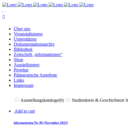
Über uns
Ver­an­stal­tun­gen
Un­ter­stüt­zen
Do­ku­men­ta­ti­ons­ar­chiv
Bi­blio­thek
Zeit­schrift „in­for­ma­tio­nen“
Shop
Aus­stel­lun­gen
Pro­jek­te
Päd­ago­gi­sche Angebote
Links
Im­pres­sum
Ausstellungskataloge
(0)
Studienkreis & Geschichtsort 
Add to cart
in­for­ma­tio­nen Nr. 96 (No­vem­ber 2022)