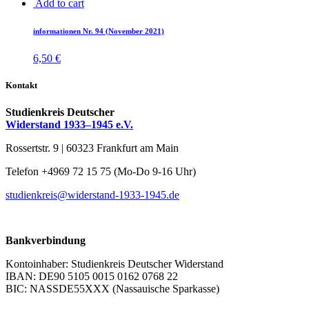
Add to cart
Wegweiser
(0)
Weitere Publikationen
(0)
in­for­ma­tio­nen Nr. 94 (No­vem­ber 2021)
6,50
€
Zeitschrift "informationen"
(1)
Kontakt
Studienkreis Deutscher
Widerstand 1933–1945 e.V.
Rossertstr. 9 | 60323 Frankfurt am Main
Telefon +4969 72 15 75 (Mo-Do 9-16 Uhr)
studienkreis@widerstand-1933-1945.de
Bankverbindung
Kontoinhaber: Studienkreis Deutscher Widerstand
IBAN: DE90 5105 0015 0162 0768 22
BIC: NASSDE55XXX (Nassauische Sparkasse)