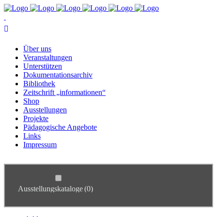
Über uns
Ver­an­stal­tun­gen
Un­ter­stüt­zen
Do­ku­men­ta­ti­ons­ar­chiv
Bi­blio­thek
Zeit­schrift „in­for­ma­tio­nen“
Shop
Aus­stel­lun­gen
Pro­jek­te
Päd­ago­gi­sche Angebote
Links
Im­pres­sum
Ausstellungskataloge
(0)
Studienkreis & Geschichtsort Adlerwerke
(0)