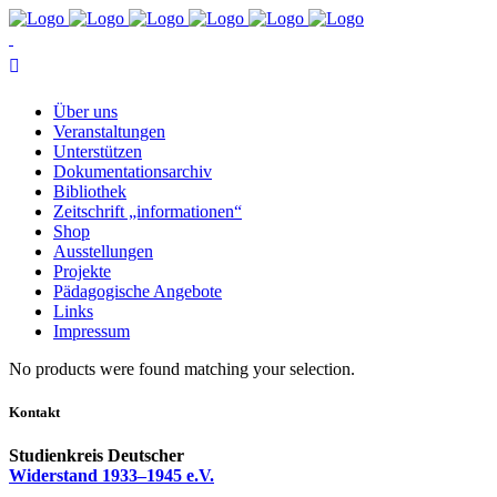
Über uns
Ver­an­stal­tun­gen
Un­ter­stüt­zen
Do­ku­men­ta­ti­ons­ar­chiv
Bi­blio­thek
Zeit­schrift „in­for­ma­tio­nen“
Shop
Aus­stel­lun­gen
Pro­jek­te
Päd­ago­gi­sche Angebote
Links
Im­pres­sum
No pro­ducts we­re found matching your selection.
Kontakt
Studienkreis Deutscher
Widerstand 1933–1945 e.V.