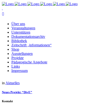
Über uns
Ver­an­stal­tun­gen
Un­ter­stüt­zen
Do­ku­men­ta­ti­ons­ar­chiv
Bi­blio­thek
Zeit­schrift „in­for­ma­tio­nen“
Shop
Aus­stel­lun­gen
Pro­jek­te
Päd­ago­gi­sche Angebote
Links
Im­pres­sum
in
Aktuelles
Neu­es Pro­jekt: “Di­vE”
Kontakt