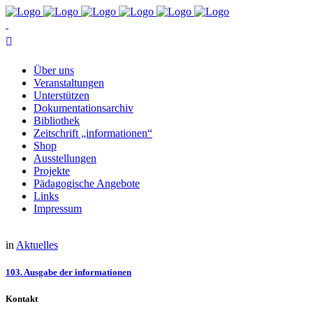
Über uns
Ver­an­stal­tun­gen
Un­ter­stüt­zen
Do­ku­men­ta­ti­ons­ar­chiv
Bi­blio­thek
Zeit­schrift „in­for­ma­tio­nen“
Shop
Aus­stel­lun­gen
Pro­jek­te
Päd­ago­gi­sche Angebote
Links
Im­pres­sum
in
Aktuelles
103. Aus­ga­be der informationen
Kontakt