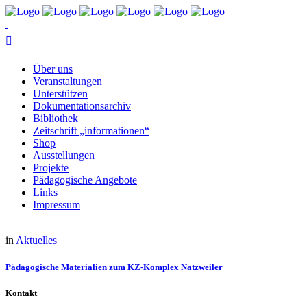
Über uns
Ver­an­stal­tun­gen
Un­ter­stüt­zen
Do­ku­men­ta­ti­ons­ar­chiv
Bi­blio­thek
Zeit­schrift „in­for­ma­tio­nen“
Shop
Aus­stel­lun­gen
Pro­jek­te
Päd­ago­gi­sche Angebote
Links
Im­pres­sum
in
Aktuelles
Päd­ago­gi­sche Ma­te­ria­li­en zum KZ-Kom­plex Natzweiler
Kontakt