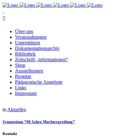
Über uns
Ver­an­stal­tun­gen
Un­ter­stüt­zen
Do­ku­men­ta­ti­ons­ar­chiv
Bi­blio­thek
Zeit­schrift „in­for­ma­tio­nen“
Shop
Aus­stel­lun­gen
Pro­jek­te
Päd­ago­gi­sche Angebote
Links
Im­pres­sum
in
Aktuelles
Sym­po­si­um “90 Jah­re Machtergreifung”
Kontakt