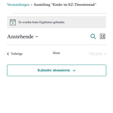
Veranstaltungen
Ausstellung "Kinder im KZ-Theresienstadt"
Veranstaltungen
Es wurden keine Ergebnisse gefunden.
Hinweis
Veranstal
Veran
Anstehende
Suche
Liste
Ansic
Such-
Datum
Navig
wählen.
und
Heute
Nächste
Veranstaltungen
Vorherige
Ansichte
Veranstalt
Kalender abonnieren