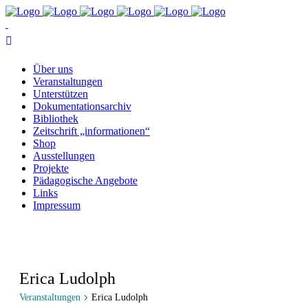
Über uns
Ver­an­stal­tun­gen
Un­ter­stüt­zen
Do­ku­men­ta­ti­ons­ar­chiv
Bi­blio­thek
Zeit­schrift „in­for­ma­tio­nen“
Shop
Aus­stel­lun­gen
Pro­jek­te
Päd­ago­gi­sche Angebote
Links
Im­pres­sum
Erica Ludolph
Veranstaltungen
Erica Ludolph