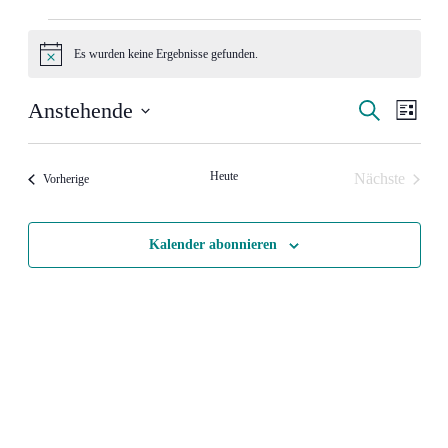
Veranstaltungen
Es wurden keine Ergebnisse gefunden.
Hinweis
Veranstal
Veran
Anstehende
Suche
Liste
Ansic
Such-
Datum
Navig
wählen.
und
Heute
Nächste
Veranstaltungen
Vorherige
Ansichte
Veranstalt
Kalender abonnieren