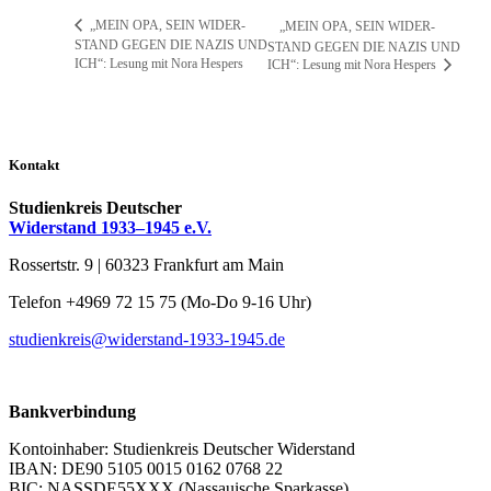
„MEIN OPA, SEIN WI­DER­
„MEIN OPA, SEIN WI­DER­
STAND GE­GEN DIE NA­ZIS UND
STAND GE­GEN DIE NA­ZIS UND
ICH“: Le­sung mit No­ra Hespers
ICH“: Le­sung mit No­ra Hespers
Kontakt
Studienkreis Deutscher
Widerstand 1933–1945 e.V.
Rossertstr. 9 | 60323 Frankfurt am Main
Telefon +4969 72 15 75 (Mo-Do 9-16 Uhr)
studienkreis@widerstand-1933-1945.de
Bankverbindung
Kontoinhaber: Studienkreis Deutscher Widerstand
IBAN: DE90 5105 0015 0162 0768 22
BIC: NASSDE55XXX (Nassauische Sparkasse)