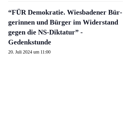
“FÜR De­mo­kra­tie. Wies­ba­de­ner Bür­
ge­rin­nen und Bür­ger im Wi­der­stand
ge­gen die NS-Dik­ta­tur” -
Gedenkstunde
20. Juli 2024 um 11:00