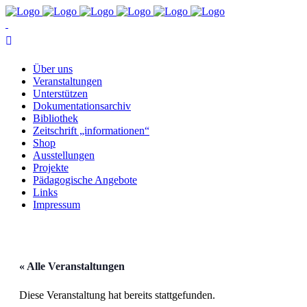
Über uns
Ver­an­stal­tun­gen
Un­ter­stüt­zen
Do­ku­men­ta­ti­ons­ar­chiv
Bi­blio­thek
Zeit­schrift „in­for­ma­tio­nen“
Shop
Aus­stel­lun­gen
Pro­jek­te
Päd­ago­gi­sche Angebote
Links
Im­pres­sum
« Alle Veranstaltungen
Diese Veranstaltung hat bereits stattgefunden.