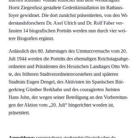
Horst Zie­gen­fusz ge­stal­te­te Ge­denk­in­stal­la­ti­on im Rat­haus­
foy­er ge­wid­met. Die dort zu­nächst prä­sen­tier­ten, von den Wi­
der­stands­for­schern Dr. Axel Ul­rich und Dr. Rolf Fa­ber ver­
fass­ten 14 bio­gra­fi­schen Por­träts wer­den nun durch vier wei­
te­re Bio­gra­fien ergänzt.
An­läss­lich des 80. Jah­res­ta­ges des Um­sturz­ver­suchs vom 20.
Ju­li 1944 wer­den die Por­träts des ehe­ma­li­gen Reichs­tags­ab­ge­
ord­ne­ten und Prä­si­den­ten des Hes­si­schen Land­ta­ges Ot­to Wit­
te, des frü­he­ren Stadt­ver­ord­ne­ten­vor­ste­hers und spä­te­ren
Stadt­rats Eu­gen Den­gel, des Ak­ti­vis­ten im Spa­ni­schen Bür­
ger­krieg Gün­ther Berkhahn und des cou­ra­gier­ten Ju­ris­ten
Hans John, der we­gen sei­ner Be­tei­li­gung an den Vor­be­rei­tun­
gen der Ak­ti­on vom „20. Ju­li“ hin­ge­rich­tet wor­den ist,
präsentiert.
An­mel­dung:
veranstaltung-​stadtarchiv@​wiesbaden.​de