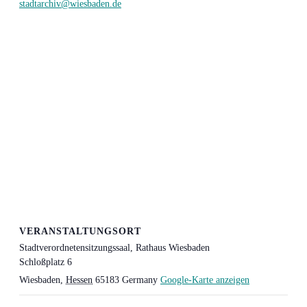
stadtarchiv@wiesbaden.de
VERANSTALTUNGSORT
Stadt­ver­ord­ne­ten­sit­zungs­saal, Rat­haus Wiesbaden
Schloßplatz 6
Wiesbaden
,
Hessen
65183
Germany
Google-Karte anzeigen