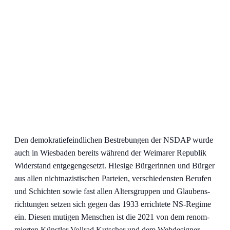
Den de­mo­kra­tie­feind­li­chen Be­stre­bun­gen der NSDAP wur­de
auch in Wies­ba­den be­reits wäh­rend der Wei­ma­rer Re­pu­blik
Wi­der­stand ent­ge­gen­ge­setzt. Hie­si­ge Bür­ge­rin­nen und Bür­ger
aus al­len nicht­na­zis­ti­schen Par­tei­en, ver­schie­dens­ten Be­ru­fen
und Schich­ten so­wie fast al­len Al­ters­grup­pen und Glau­bens­
rich­tun­gen set­zen sich ge­gen das 1933 er­rich­te­te NS-Re­gime
ein. Die­sen mu­ti­gen Men­schen ist die 2021 von dem re­nom­
mier­ten Künst­ler Voll­rad Kut­scher und dem Web­de­si­gner