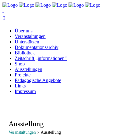
Über uns
Ver­an­stal­tun­gen
Un­ter­stüt­zen
Do­ku­men­ta­ti­ons­ar­chiv
Bi­blio­thek
Zeit­schrift „in­for­ma­tio­nen“
Shop
Aus­stel­lun­gen
Pro­jek­te
Päd­ago­gi­sche Angebote
Links
Im­pres­sum
Ausstellung
Veranstaltungen
Ausstellung