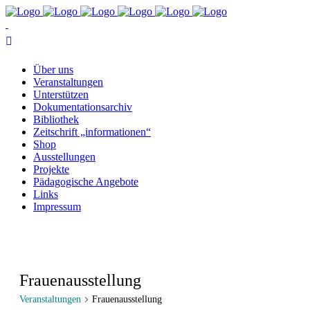
Über uns
Ver­an­stal­tun­gen
Un­ter­stüt­zen
Do­ku­men­ta­ti­ons­ar­chiv
Bi­blio­thek
Zeit­schrift „in­for­ma­tio­nen“
Shop
Aus­stel­lun­gen
Pro­jek­te
Päd­ago­gi­sche Angebote
Links
Im­pres­sum
Frauenausstellung
Veranstaltungen
Frauenausstellung