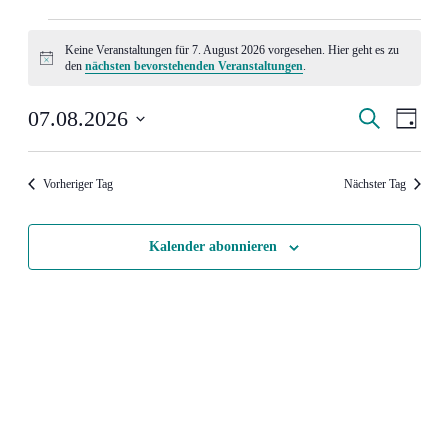
Veranstaltungen
Keine Veranstaltungen für 7. August 2026 vorgesehen. Hier geht es zu
für
Hinweis
den
nächsten bevorstehenden Veranstaltungen
.
7.
August
Veranstal
Veran
07.08.2026
Suche
Tag
Ansic
2026
Such-
Datum
Navig
wählen.
und
Vorheriger Tag
Nächster Tag
Ansichte
Kalender abonnieren