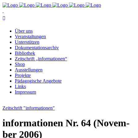
Über uns
Ver­an­stal­tun­gen
Un­ter­stüt­zen
Do­ku­men­ta­ti­ons­ar­chiv
Bi­blio­thek
Zeit­schrift „in­for­ma­tio­nen“
Shop
Aus­stel­lun­gen
Pro­jek­te
Päd­ago­gi­sche Angebote
Links
Im­pres­sum
Zeitschrift "informationen"
in­for­ma­tio­nen Nr. 64 (No­vem­
ber 2006)