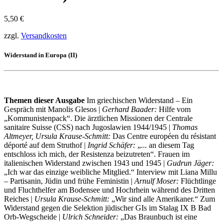
5,50
€
zzgl.
Versandkosten
Widerstand in Europa (II)
Themen dieser Ausgabe
Im griechischen Widerstand – Ein
Gespräch mit Manolis Glesos |
Gerhard Baader:
Hilfe vom
„Kommunistenpack“. Die ärztlichen Missionen der Centrale
sanitaire Suisse (CSS) nach Jugoslawien 1944/1945 |
Thomas
Altmeyer, Ursula Krause-Schmitt:
Das Centre européen du résistant
déporté auf dem Struthof |
Ingrid Schäfer:
„... an diesem Tag
entschloss ich mich, der Resistenza beizutreten“. Frauen im
italienischen Widerstand zwischen 1943 und 1945 |
Gudrun Jäger:
„Ich war das einzige weibliche Mitglied.“ Interview mit Liana Millu
– Partisanin, Jüdin und frühe Feministin |
Arnulf Moser:
Flüchtlinge
und Fluchthelfer am Bodensee und Hochrhein während des Dritten
Reiches |
Ursula Krause-Schmitt:
„Wir sind alle Amerikaner.“ Zum
Widerstand gegen die Selektion jüdischer GIs im Stalag IX B Bad
Orb-Wegscheide |
Ulrich Schneider:
„Das Braunbuch ist eine