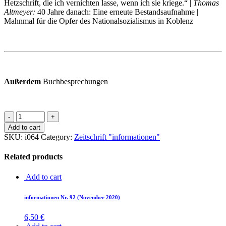
Hetzschrift, die ich vernichten lasse, wenn ich sie kriege.“ |
Thomas
Altmeyer:
40 Jahre danach: Eine erneute Bestandsaufnahme |
Mahnmal für die Opfer des Nationalsozialismus in Koblenz
Außerdem
Buchbesprechungen
Add to cart
SKU:
i064
Category:
Zeitschrift "informationen"
Related products
Add to cart
in­for­ma­tio­nen Nr. 92 (No­vem­ber 2020)
6,50
€